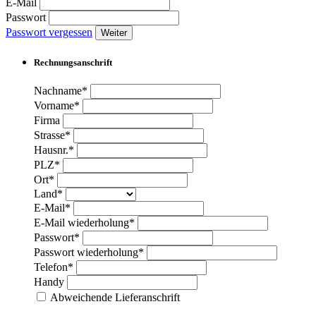
E-Mail
Passwort
Passwort vergessen
Weiter
Rechnungsanschrift
Nachname*
Vorname*
Firma
Strasse*
Hausnr.*
PLZ*
Ort*
Land*
E-Mail*
E-Mail wiederholung*
Passwort*
Passwort wiederholung*
Telefon*
Handy
Abweichende Lieferanschrift