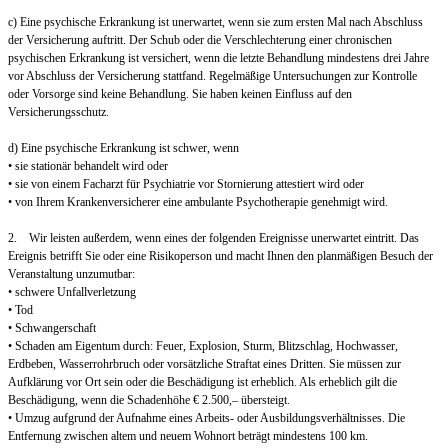
c) Eine psychische Erkrankung ist unerwartet, wenn sie zum ersten Mal nach Abschluss
der Versicherung auftritt. Der Schub oder die Verschlechterung einer chronischen
psychischen Erkrankung ist versichert, wenn die letzte Behandlung mindestens drei Jahre
vor Abschluss der Versicherung stattfand. Regelmäßige Untersuchungen zur Kontrolle
oder Vorsorge sind keine Behandlung. Sie haben keinen Einfluss auf den
Versicherungsschutz.
d) Eine psychische Erkrankung ist schwer, wenn
• sie stationär behandelt wird oder
• sie von einem Facharzt für Psychiatrie vor Stornierung attestiert wird oder
• von Ihrem Krankenversicherer eine ambulante Psychotherapie genehmigt wird.
2. Wir leisten außerdem, wenn eines der folgenden Ereignisse unerwartet eintritt. Das
Ereignis betrifft Sie oder eine Risikoperson und macht Ihnen den planmäßigen Besuch der
Veranstaltung unzumutbar:
• schwere Unfallverletzung
• Tod
• Schwangerschaft
• Schaden am Eigentum durch: Feuer, Explosion, Sturm, Blitzschlag, Hochwasser,
Erdbeben, Wasserrohrbruch oder vorsätzliche Straftat eines Dritten. Sie müssen zur
Aufklärung vor Ort sein oder die Beschädigung ist erheblich. Als erheblich gilt die
Beschädigung, wenn die Schadenhöhe € 2.500,– übersteigt.
• Umzug aufgrund der Aufnahme eines Arbeits- oder Ausbildungsverhältnisses. Die
Entfernung zwischen altem und neuem Wohnort beträgt mindestens 100 km.