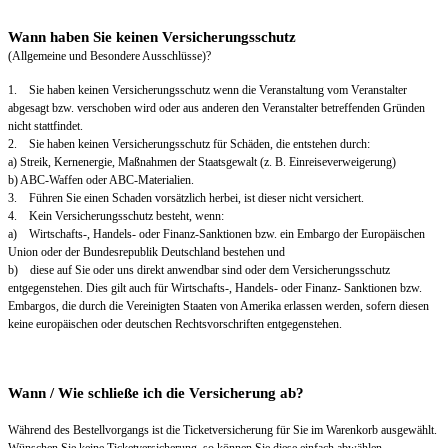
Wann haben Sie keinen Versicherungsschutz
(Allgemeine und Besondere Ausschlüsse)?
1. Sie haben keinen Versicherungsschutz wenn die Veranstaltung vom Veranstalter
abgesagt bzw. verschoben wird oder aus anderen den Veranstalter betreffenden Gründen
nicht stattfindet.
2. Sie haben keinen Versicherungsschutz für Schäden, die entstehen durch:
a) Streik, Kernenergie, Maßnahmen der Staatsgewalt (z. B. Einreiseverweigerung)
b) ABC-Waffen oder ABC-Materialien.
3. Führen Sie einen Schaden vorsätzlich herbei, ist dieser nicht versichert.
4. Kein Versicherungsschutz besteht, wenn:
a) Wirtschafts-, Handels- oder Finanz-Sanktionen bzw. ein Embargo der Europäischen
Union oder der Bundesrepublik Deutschland bestehen und
b) diese auf Sie oder uns direkt anwendbar sind oder dem Versicherungsschutz
entgegenstehen. Dies gilt auch für Wirtschafts-, Handels- oder Finanz- Sanktionen bzw.
Embargos, die durch die Vereinigten Staaten von Amerika erlassen werden, sofern diesen
keine europäischen oder deutschen Rechtsvorschriften entgegenstehen.
Wann / Wie schließe ich die Versicherung ab?
Während des Bestellvorgangs ist die Ticketversicherung für Sie im Warenkorb ausgewählt.
Wünschen Sie keine Ticketversicherung, so können Sie diese einfach abwählen.