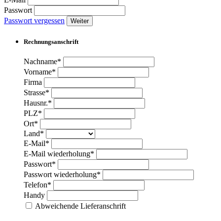
Passwort
Passwort vergessen
Weiter
Rechnungsanschrift
Nachname*
Vorname*
Firma
Strasse*
Hausnr.*
PLZ*
Ort*
Land*
E-Mail*
E-Mail wiederholung*
Passwort*
Passwort wiederholung*
Telefon*
Handy
Abweichende Lieferanschrift