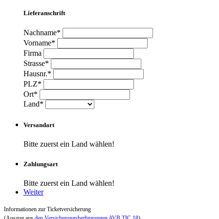
Lieferanschrift
Nachname*
Vorname*
Firma
Strasse*
Hausnr.*
PLZ*
Ort*
Land*
Versandart
Bitte zuerst ein Land wählen!
Zahlungsart
Bitte zuerst ein Land wählen!
Weiter
Informationen zur Ticketversicherung
(Auszug aus
den Versicherungsbedingungen AVB TIC 18
)