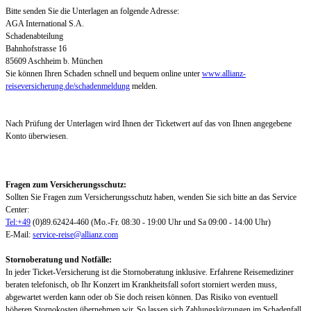
Bitte senden Sie die Unterlagen an folgende Adresse:
AGA International S.A.
Schadenabteilung
Bahnhofstrasse 16
85609 Aschheim b. München
Sie können Ihren Schaden schnell und bequem online unter
www.allianz-
reiseversicherung.de/schadenmeldung
melden.
Nach Prüfung der Unterlagen wird Ihnen der Ticketwert auf das von Ihnen angegebene
Konto überwiesen.
Fragen zum Versicherungsschutz:
Sollten Sie Fragen zum Versicherungsschutz haben, wenden Sie sich bitte an das Service
Center:
Tel:+49
(0)89.62424-460 (Mo.-Fr. 08:30 - 19:00 Uhr und Sa 09:00 - 14:00 Uhr)
E-Mail:
service-reise@allianz.com
Stornoberatung und Notfälle:
In jeder Ticket-Versicherung ist die Stornoberatung inklusive. Erfahrene Reisemediziner
beraten telefonisch, ob Ihr Konzert im Krankheitsfall sofort storniert werden muss,
abgewartet werden kann oder ob Sie doch reisen können. Das Risiko von eventuell
höheren Stornokosten übernehmen wir. So lassen sich Zahlungskürzungen im Schadenfall