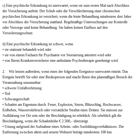
c) Eine psychische Erkrankung ist unerwartet, wenn sie zum ersten Mal nach Abschluss
der Versicherung auftritt. Der Schub oder die Verschlechterung einer chronischen
psychischen Erkrankung ist versichert, wenn die letzte Behandlung mindestens drei Jahre
vor Abschluss der Versicherung stattfand. Regelmäßige Untersuchungen zur Kontrolle
oder Vorsorge sind keine Behandlung. Sie haben keinen Einfluss auf den
Versicherungsschutz.
d) Eine psychische Erkrankung ist schwer, wenn
• sie stationär behandelt wird oder
• sie von einem Facharzt für Psychiatrie vor Stornierung attestiert wird oder
• von Ihrem Krankenversicherer eine ambulante Psychotherapie genehmigt wird.
2. Wir leisten außerdem, wenn eines der folgenden Ereignisse unerwartet eintritt. Das
Ereignis betrifft Sie oder eine Risikoperson und macht Ihnen den planmäßigen Besuch der
Veranstaltung unzumutbar:
• schwere Unfallverletzung
• Tod
• Schwangerschaft
• Schaden am Eigentum durch: Feuer, Explosion, Sturm, Blitzschlag, Hochwasser,
Erdbeben, Wasserrohrbruch oder vorsätzliche Straftat eines Dritten. Sie müssen zur
Aufklärung vor Ort sein oder die Beschädigung ist erheblich. Als erheblich gilt die
Beschädigung, wenn die Schadenhöhe € 2.500,– übersteigt.
• Umzug aufgrund der Aufnahme eines Arbeits- oder Ausbildungsverhältnisses. Die
Entfernung zwischen altem und neuem Wohnort beträgt mindestens 100 km.