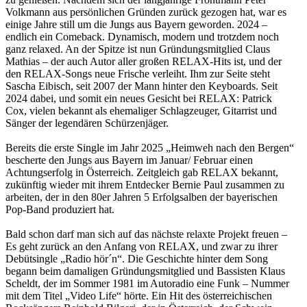
Volkmann aus persönlichen Gründen zurück gezogen hat, war es
einige Jahre still um die Jungs aus Bayern geworden. 2024 –
endlich ein Comeback. Dynamisch, modern und trotzdem noch
ganz relaxed. An der Spitze ist nun Gründungsmitglied Claus
Mathias – der auch Autor aller großen RELAX-Hits ist, und der
den RELAX-Songs neue Frische verleiht. Ihm zur Seite steht
Sascha Eibisch, seit 2007 der Mann hinter den Keyboards. Seit
2024 dabei, und somit ein neues Gesicht bei RELAX: Patrick
Cox, vielen bekannt als ehemaliger Schlagzeuger, Gitarrist und
Sänger der legendären Schürzenjäger.
Bereits die erste Single im Jahr 2025 „Heimweh nach den Bergen“
bescherte den Jungs aus Bayern im Januar/ Februar einen
Achtungserfolg in Österreich. Zeitgleich gab RELAX bekannt,
zukünftig wieder mit ihrem Entdecker Bernie Paul zusammen zu
arbeiten, der in den 80er Jahren 5 Erfolgsalben der bayerischen
Pop-Band produziert hat.
Bald schon darf man sich auf das nächste relaxte Projekt freuen –
Es geht zurück an den Anfang von RELAX, und zwar zu ihrer
Debütsingle „Radio hör´n“. Die Geschichte hinter dem Song
begann beim damaligen Gründungsmitglied und Bassisten Klaus
Scheldt, der im Sommer 1981 im Autoradio eine Funk – Nummer
mit dem Titel „Video Life“ hörte. Ein Hit des österreichischen