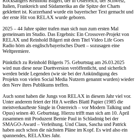
Rocksängers Reinhold Bilgeri, der in Österreich, der Schweiz,
Italien, Frankreich und Südamerika an die Spitze der Charts
geklettert ist. Kurzerhand wurde ein bayerischer Text gemacht und
der erste Hit von RELAX wurde geboren.
2025 – 44 Jahre später trafen man sich nun zum ersten Mal
gemeinsam im Studio. Das Ergebnis: Ein Crossover-Projekt von
RELAX und Reinhold Bilgeri mit dem Titel Video Life Goes
Radio hörn als englisch/bayerisches Duett – sozusagen eine
Weltpremiere.
Pünktlich zu Reinhold Bilgeris 75. Geburtstag am 26.03.2025
wird nun diese neue Duettversion veröffentlicht, und sicherlich
werden beide Legenden (wie sie bei der Ankündigung des
Projekts von vielen Social Media Nutzern genannt wurden) wieder
den Nerv ihres Publikums treffen.
Auch sonst haben die Jungs von RELAX in diesem Jahr viel vor.
Unter anderem feiert der Hit A weißes Blattl Papier (1985 die
meistverkaufteste Single in Österreich – vor Modern Talking und
Opus) seinen 40. Geburtstag. Hierzu trifft man sich am 10. April
zusammen mit Produzent Bernie Paul in Schladmig bei der
SMAGO-Award – Verleihung. Und Claus, Sascha und Patrick
haben auch schon die nächsten Pläne im Kopf. Es wird also ein
spannendes, RELAXtes Jahr.