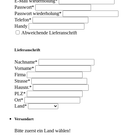
E-Mail wiederholung*
Passwort*
Passwort wiederholung*
Telefon*
Handy
Abweichende Lieferanschrift
Lieferanschrift
Nachname*
Vorname*
Firma
Strasse*
Hausnr.*
PLZ*
Ort*
Land*
Versandart
Bitte zuerst ein Land wählen!