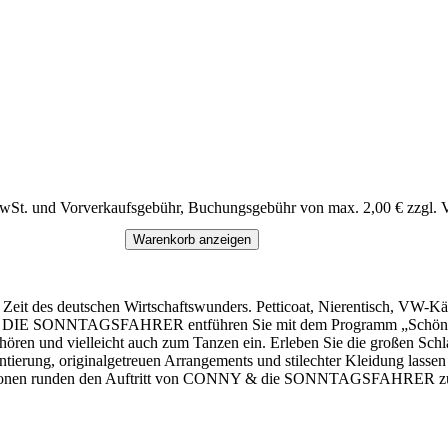
MwSt. und Vorverkaufsgebühr, Buchungsgebühr von max. 2,00 € zzgl. 
Warenkorb anzeigen
 Zeit des deutschen Wirtschaftswunders. Petticoat, Nierentisch, VW-Käf
 & DIE SONNTAGSFAHRER entführen Sie mit dem Programm „Schön war 
hören und vielleicht auch zum Tanzen ein. Erleben Sie die großen Sch
ntierung, originalgetreuen Arrangements und stilechter Kleidung lasse
ationen runden den Auftritt von CONNY & die SONNTAGSFAHRER zu 