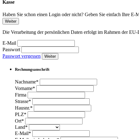
Kasse
Haben Sie schon einen Login oder nicht? Geben Sie einfach Ihre E-Ma
Weiter
Die Verarbeitung der persönlichen Daten erfolgt im Rahmen der 
E-Mail
Passwort
Passwort vergessen
Weiter
Rechnungsanschrift
Nachname*
Vorname*
Firma
Strasse*
Hausnr.*
PLZ*
Ort*
Land*
E-Mail*