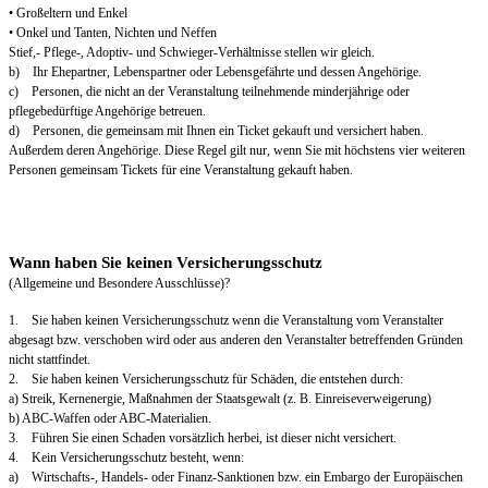
• Großeltern und Enkel
• Onkel und Tanten, Nichten und Neffen
Stief,- Pflege-, Adoptiv- und Schwieger-Verhältnisse stellen wir gleich.
b) Ihr Ehepartner, Lebenspartner oder Lebensgefährte und dessen Angehörige.
c) Personen, die nicht an der Veranstaltung teilnehmende minderjährige oder
pflegebedürftige Angehörige betreuen.
d) Personen, die gemeinsam mit Ihnen ein Ticket gekauft und versichert haben.
Außerdem deren Angehörige. Diese Regel gilt nur, wenn Sie mit höchstens vier weiteren
Personen gemeinsam Tickets für eine Veranstaltung gekauft haben.
Wann haben Sie keinen Versicherungsschutz
(Allgemeine und Besondere Ausschlüsse)?
1. Sie haben keinen Versicherungsschutz wenn die Veranstaltung vom Veranstalter
abgesagt bzw. verschoben wird oder aus anderen den Veranstalter betreffenden Gründen
nicht stattfindet.
2. Sie haben keinen Versicherungsschutz für Schäden, die entstehen durch:
a) Streik, Kernenergie, Maßnahmen der Staatsgewalt (z. B. Einreiseverweigerung)
b) ABC-Waffen oder ABC-Materialien.
3. Führen Sie einen Schaden vorsätzlich herbei, ist dieser nicht versichert.
4. Kein Versicherungsschutz besteht, wenn:
a) Wirtschafts-, Handels- oder Finanz-Sanktionen bzw. ein Embargo der Europäischen