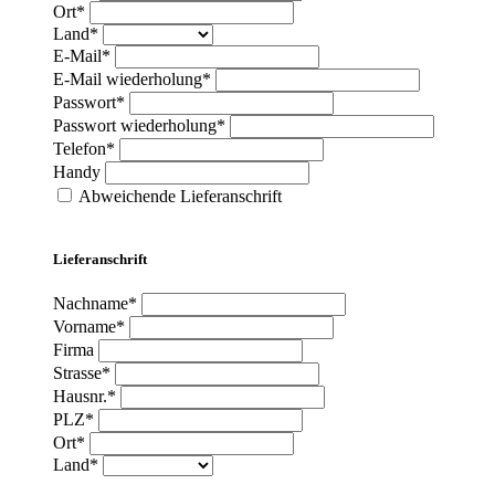
Ort*
Land*
E-Mail*
E-Mail wiederholung*
Passwort*
Passwort wiederholung*
Telefon*
Handy
Abweichende Lieferanschrift
Lieferanschrift
Nachname*
Vorname*
Firma
Strasse*
Hausnr.*
PLZ*
Ort*
Land*