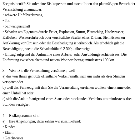
Ereignis betrifft Sie oder eine Risikoperson und macht Ihnen den planmäßigen Besuch der
Veranstaltung unzumutbar:
• schwere Unfallverletzung
• Tod
• Schwangerschaft
• Schaden am Eigentum durch: Feuer, Explosion, Sturm, Blitzschlag, Hochwasser,
Erdbeben, Wasserrohrbruch oder vorsätzliche Straftat eines Dritten. Sie müssen zur
Aufklärung vor Ort sein oder die Beschädigung ist erheblich. Als erheblich gilt die
Beschädigung, wenn die Schadenhöhe € 2.500,– übersteigt.
• Umzug aufgrund der Aufnahme eines Arbeits- oder Ausbildungsverhältnisses. Die
Entfernung zwischen altem und neuem Wohnort beträgt mindestens 100 km.
3. Wenn Sie die Veranstaltung versäumen, weil
a) das von Ihnen genutzte öffentliche Verkehrsmittel sich um mehr als drei Stunden
verspätet oder
b) weil das Fahrzeug, mit dem Sie die Veranstaltung erreichen wollten, eine Panne oder
einen Unfall hat oder
c) sich die Ankunft aufgrund eines Staus oder stockenden Verkehrs um mindestens drei
Stunden verzögert.
4. Risikopersonen sind
a) Ihre Angehörigen, dazu zählen wir abschließend:
• Kinder
• Eltern
• Geschwister