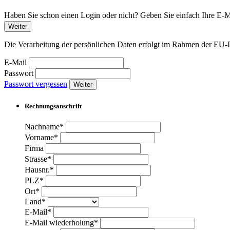
Haben Sie schon einen Login oder nicht? Geben Sie einfach Ihre E-Ma
Weiter
Die Verarbeitung der persönlichen Daten erfolgt im Rahmen der 
E-Mail
Passwort
Passwort vergessen
Weiter
Rechnungsanschrift
Nachname*
Vorname*
Firma
Strasse*
Hausnr.*
PLZ*
Ort*
Land*
E-Mail*
E-Mail wiederholung*