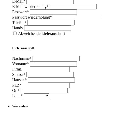
E-Mail*
E-Mail wiederholung*
Passwort*
Passwort wiederholung*
Telefon*
Handy
Abweichende Lieferanschrift
Lieferanschrift
Nachname*
Vorname*
Firma
Strasse*
Hausnr.*
PLZ*
Ort*
Land*
Versandart