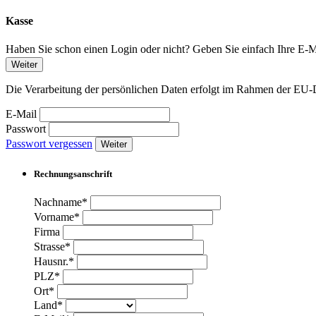
Kasse
Haben Sie schon einen Login oder nicht? Geben Sie einfach Ihre E-Ma
Weiter
Die Verarbeitung der persönlichen Daten erfolgt im Rahmen der 
E-Mail
Passwort
Passwort vergessen
Weiter
Rechnungsanschrift
Nachname*
Vorname*
Firma
Strasse*
Hausnr.*
PLZ*
Ort*
Land*