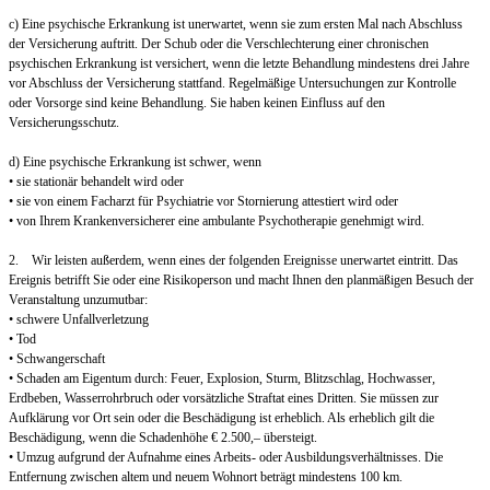
c) Eine psychische Erkrankung ist unerwartet, wenn sie zum ersten Mal nach Abschluss
der Versicherung auftritt. Der Schub oder die Verschlechterung einer chronischen
psychischen Erkrankung ist versichert, wenn die letzte Behandlung mindestens drei Jahre
vor Abschluss der Versicherung stattfand. Regelmäßige Untersuchungen zur Kontrolle
oder Vorsorge sind keine Behandlung. Sie haben keinen Einfluss auf den
Versicherungsschutz.
d) Eine psychische Erkrankung ist schwer, wenn
• sie stationär behandelt wird oder
• sie von einem Facharzt für Psychiatrie vor Stornierung attestiert wird oder
• von Ihrem Krankenversicherer eine ambulante Psychotherapie genehmigt wird.
2. Wir leisten außerdem, wenn eines der folgenden Ereignisse unerwartet eintritt. Das
Ereignis betrifft Sie oder eine Risikoperson und macht Ihnen den planmäßigen Besuch der
Veranstaltung unzumutbar:
• schwere Unfallverletzung
• Tod
• Schwangerschaft
• Schaden am Eigentum durch: Feuer, Explosion, Sturm, Blitzschlag, Hochwasser,
Erdbeben, Wasserrohrbruch oder vorsätzliche Straftat eines Dritten. Sie müssen zur
Aufklärung vor Ort sein oder die Beschädigung ist erheblich. Als erheblich gilt die
Beschädigung, wenn die Schadenhöhe € 2.500,– übersteigt.
• Umzug aufgrund der Aufnahme eines Arbeits- oder Ausbildungsverhältnisses. Die
Entfernung zwischen altem und neuem Wohnort beträgt mindestens 100 km.