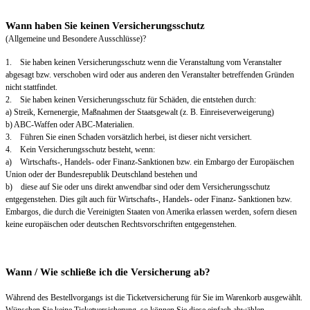
Wann haben Sie keinen Versicherungsschutz
(Allgemeine und Besondere Ausschlüsse)?
1. Sie haben keinen Versicherungsschutz wenn die Veranstaltung vom Veranstalter
abgesagt bzw. verschoben wird oder aus anderen den Veranstalter betreffenden Gründen
nicht stattfindet.
2. Sie haben keinen Versicherungsschutz für Schäden, die entstehen durch:
a) Streik, Kernenergie, Maßnahmen der Staatsgewalt (z. B. Einreiseverweigerung)
b) ABC-Waffen oder ABC-Materialien.
3. Führen Sie einen Schaden vorsätzlich herbei, ist dieser nicht versichert.
4. Kein Versicherungsschutz besteht, wenn:
a) Wirtschafts-, Handels- oder Finanz-Sanktionen bzw. ein Embargo der Europäischen
Union oder der Bundesrepublik Deutschland bestehen und
b) diese auf Sie oder uns direkt anwendbar sind oder dem Versicherungsschutz
entgegenstehen. Dies gilt auch für Wirtschafts-, Handels- oder Finanz- Sanktionen bzw.
Embargos, die durch die Vereinigten Staaten von Amerika erlassen werden, sofern diesen
keine europäischen oder deutschen Rechtsvorschriften entgegenstehen.
Wann / Wie schließe ich die Versicherung ab?
Während des Bestellvorgangs ist die Ticketversicherung für Sie im Warenkorb ausgewählt.
Wünschen Sie keine Ticketversicherung, so können Sie diese einfach abwählen.