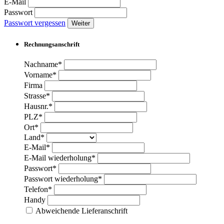
E-Mail
Passwort
Passwort vergessen
Weiter
Rechnungsanschrift
Nachname*
Vorname*
Firma
Strasse*
Hausnr.*
PLZ*
Ort*
Land*
E-Mail*
E-Mail wiederholung*
Passwort*
Passwort wiederholung*
Telefon*
Handy
Abweichende Lieferanschrift