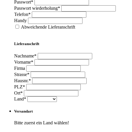
Passwort*
Passwort wiederholung*
Telefon*
Handy
Abweichende Lieferanschrift
Lieferanschrift
Nachname*
Vorname*
Firma
Strasse*
Hausnr.*
PLZ*
Ort*
Land*
Versandart
Bitte zuerst ein Land wählen!