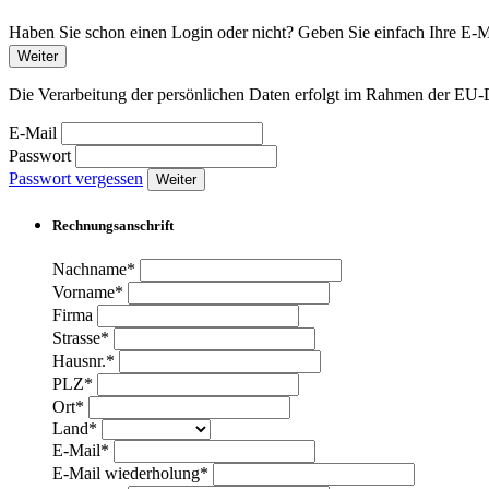
Haben Sie schon einen Login oder nicht? Geben Sie einfach Ihre E-Ma
Weiter
Die Verarbeitung der persönlichen Daten erfolgt im Rahmen der 
E-Mail
Passwort
Passwort vergessen
Weiter
Rechnungsanschrift
Nachname*
Vorname*
Firma
Strasse*
Hausnr.*
PLZ*
Ort*
Land*
E-Mail*
E-Mail wiederholung*