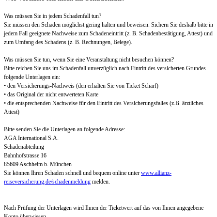
Was müssen Sie in jedem Schadenfall tun?
Sie müssen den Schaden möglichst gering halten und beweisen. Sichern Sie deshalb bitte in
jedem Fall geeignete Nachweise zum Schadeneintritt (z. B. Schadenbestätigung, Attest) und
zum Umfang des Schadens (z. B. Rechnungen, Belege).
Was müssen Sie tun, wenn Sie eine Veranstaltung nicht besuchen können?
Bitte reichen Sie uns im Schadenfall unverzüglich nach Eintritt des versicherten Grundes
folgende Unterlagen ein:
• den Versicherungs-Nachweis (den erhalten Sie von Ticket Scharf)
• das Original der nicht entwerteten Karte
• die entsprechenden Nachweise für den Eintritt des Versicherungsfalles (z.B. ärztliches
Attest)
Bitte senden Sie die Unterlagen an folgende Adresse:
AGA International S.A.
Schadenabteilung
Bahnhofstrasse 16
85609 Aschheim b. München
Sie können Ihren Schaden schnell und bequem online unter
www.allianz-
reiseversicherung.de/schadenmeldung
melden.
Nach Prüfung der Unterlagen wird Ihnen der Ticketwert auf das von Ihnen angegebene
Konto überwiesen.