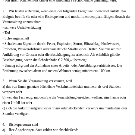
• von Ihrem Krankenversicherer eine ambulante Psychotherapie genehmigt wird.
2. Wir leisten außerdem, wenn eines der folgenden Ereignisse unerwartet eintritt. Das
Ereignis betrifft Sie oder eine Risikoperson und macht Ihnen den planmäßigen Besuch der
Veranstaltung unzumutbar:
• schwere Unfallverletzung
• Tod
• Schwangerschaft
• Schaden am Eigentum durch: Feuer, Explosion, Sturm, Blitzschlag, Hochwasser,
Erdbeben, Wasserrohrbruch oder vorsätzliche Straftat eines Dritten. Sie müssen zur
Aufklärung vor Ort sein oder die Beschädigung ist erheblich. Als erheblich gilt die
Beschädigung, wenn die Schadenhöhe € 2.500,– übersteigt.
• Umzug aufgrund der Aufnahme eines Arbeits- oder Ausbildungsverhältnisses. Die
Entfernung zwischen altem und neuem Wohnort beträgt mindestens 100 km.
3. Wenn Sie die Veranstaltung versäumen, weil
a) das von Ihnen genutzte öffentliche Verkehrsmittel sich um mehr als drei Stunden
verspätet oder
b) weil das Fahrzeug, mit dem Sie die Veranstaltung erreichen wollten, eine Panne oder
einen Unfall hat oder
c) sich die Ankunft aufgrund eines Staus oder stockenden Verkehrs um mindestens drei
Stunden verzögert.
4. Risikopersonen sind
a) Ihre Angehörigen, dazu zählen wir abschließend: