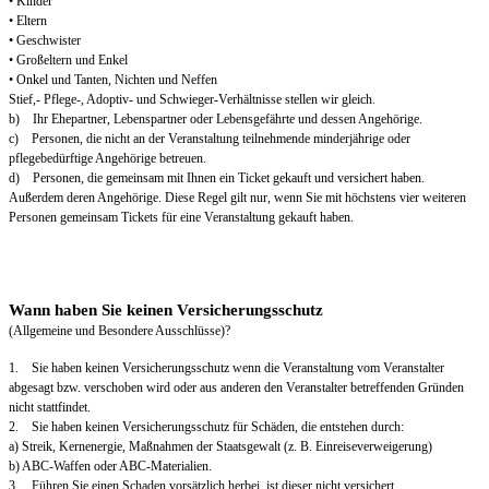
• Kinder
• Eltern
• Geschwister
• Großeltern und Enkel
• Onkel und Tanten, Nichten und Neffen
Stief,- Pflege-, Adoptiv- und Schwieger-Verhältnisse stellen wir gleich.
b) Ihr Ehepartner, Lebenspartner oder Lebensgefährte und dessen Angehörige.
c) Personen, die nicht an der Veranstaltung teilnehmende minderjährige oder
pflegebedürftige Angehörige betreuen.
d) Personen, die gemeinsam mit Ihnen ein Ticket gekauft und versichert haben.
Außerdem deren Angehörige. Diese Regel gilt nur, wenn Sie mit höchstens vier weiteren
Personen gemeinsam Tickets für eine Veranstaltung gekauft haben.
Wann haben Sie keinen Versicherungsschutz
(Allgemeine und Besondere Ausschlüsse)?
1. Sie haben keinen Versicherungsschutz wenn die Veranstaltung vom Veranstalter
abgesagt bzw. verschoben wird oder aus anderen den Veranstalter betreffenden Gründen
nicht stattfindet.
2. Sie haben keinen Versicherungsschutz für Schäden, die entstehen durch:
a) Streik, Kernenergie, Maßnahmen der Staatsgewalt (z. B. Einreiseverweigerung)
b) ABC-Waffen oder ABC-Materialien.
3. Führen Sie einen Schaden vorsätzlich herbei, ist dieser nicht versichert.