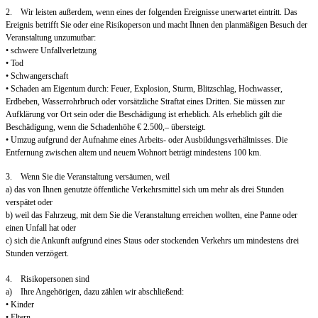
2. Wir leisten außerdem, wenn eines der folgenden Ereignisse unerwartet eintritt. Das
Ereignis betrifft Sie oder eine Risikoperson und macht Ihnen den planmäßigen Besuch der
Veranstaltung unzumutbar:
• schwere Unfallverletzung
• Tod
• Schwangerschaft
• Schaden am Eigentum durch: Feuer, Explosion, Sturm, Blitzschlag, Hochwasser,
Erdbeben, Wasserrohrbruch oder vorsätzliche Straftat eines Dritten. Sie müssen zur
Aufklärung vor Ort sein oder die Beschädigung ist erheblich. Als erheblich gilt die
Beschädigung, wenn die Schadenhöhe € 2.500,– übersteigt.
• Umzug aufgrund der Aufnahme eines Arbeits- oder Ausbildungsverhältnisses. Die
Entfernung zwischen altem und neuem Wohnort beträgt mindestens 100 km.
3. Wenn Sie die Veranstaltung versäumen, weil
a) das von Ihnen genutzte öffentliche Verkehrsmittel sich um mehr als drei Stunden
verspätet oder
b) weil das Fahrzeug, mit dem Sie die Veranstaltung erreichen wollten, eine Panne oder
einen Unfall hat oder
c) sich die Ankunft aufgrund eines Staus oder stockenden Verkehrs um mindestens drei
Stunden verzögert.
4. Risikopersonen sind
a) Ihre Angehörigen, dazu zählen wir abschließend:
• Kinder
• Eltern