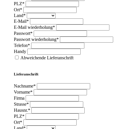
PLZ*
Ort*
Land*
E-Mail*
E-Mail wiederholung*
Passwort*
Passwort wiederholung*
Telefon*
Handy
Abweichende Lieferanschrift
Lieferanschrift
Nachname*
Vorname*
Firma
Strasse*
Hausnr.*
PLZ*
Ort*
Land*