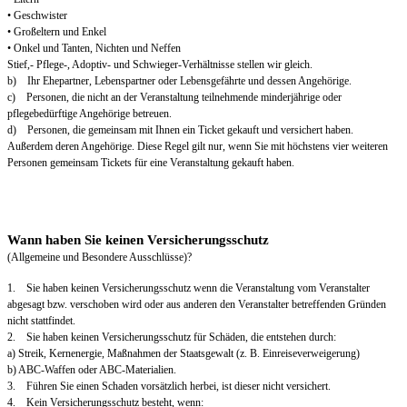
• Geschwister
• Großeltern und Enkel
• Onkel und Tanten, Nichten und Neffen
Stief,- Pflege-, Adoptiv- und Schwieger-Verhältnisse stellen wir gleich.
b) Ihr Ehepartner, Lebenspartner oder Lebensgefährte und dessen Angehörige.
c) Personen, die nicht an der Veranstaltung teilnehmende minderjährige oder
pflegebedürftige Angehörige betreuen.
d) Personen, die gemeinsam mit Ihnen ein Ticket gekauft und versichert haben.
Außerdem deren Angehörige. Diese Regel gilt nur, wenn Sie mit höchstens vier weiteren
Personen gemeinsam Tickets für eine Veranstaltung gekauft haben.
Wann haben Sie keinen Versicherungsschutz
(Allgemeine und Besondere Ausschlüsse)?
1. Sie haben keinen Versicherungsschutz wenn die Veranstaltung vom Veranstalter
abgesagt bzw. verschoben wird oder aus anderen den Veranstalter betreffenden Gründen
nicht stattfindet.
2. Sie haben keinen Versicherungsschutz für Schäden, die entstehen durch:
a) Streik, Kernenergie, Maßnahmen der Staatsgewalt (z. B. Einreiseverweigerung)
b) ABC-Waffen oder ABC-Materialien.
3. Führen Sie einen Schaden vorsätzlich herbei, ist dieser nicht versichert.
4. Kein Versicherungsschutz besteht, wenn: