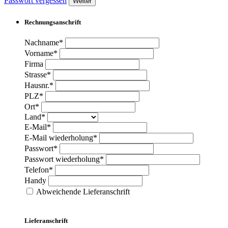
Passwort vergessen
Weiter
Rechnungsanschrift
Nachname*
Vorname*
Firma
Strasse*
Hausnr.*
PLZ*
Ort*
Land*
E-Mail*
E-Mail wiederholung*
Passwort*
Passwort wiederholung*
Telefon*
Handy
Abweichende Lieferanschrift
Lieferanschrift