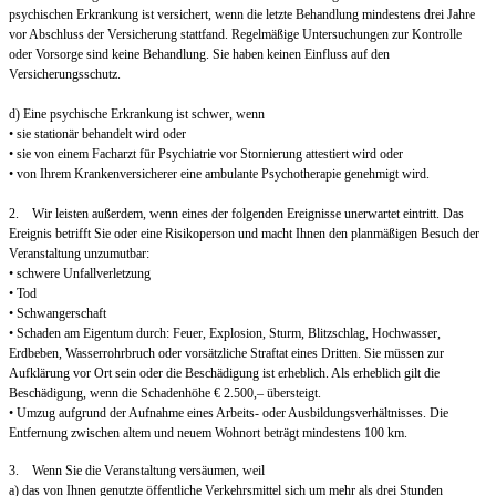
psychischen Erkrankung ist versichert, wenn die letzte Behandlung mindestens drei Jahre
vor Abschluss der Versicherung stattfand. Regelmäßige Untersuchungen zur Kontrolle
oder Vorsorge sind keine Behandlung. Sie haben keinen Einfluss auf den
Versicherungsschutz.
d) Eine psychische Erkrankung ist schwer, wenn
• sie stationär behandelt wird oder
• sie von einem Facharzt für Psychiatrie vor Stornierung attestiert wird oder
• von Ihrem Krankenversicherer eine ambulante Psychotherapie genehmigt wird.
2. Wir leisten außerdem, wenn eines der folgenden Ereignisse unerwartet eintritt. Das
Ereignis betrifft Sie oder eine Risikoperson und macht Ihnen den planmäßigen Besuch der
Veranstaltung unzumutbar:
• schwere Unfallverletzung
• Tod
• Schwangerschaft
• Schaden am Eigentum durch: Feuer, Explosion, Sturm, Blitzschlag, Hochwasser,
Erdbeben, Wasserrohrbruch oder vorsätzliche Straftat eines Dritten. Sie müssen zur
Aufklärung vor Ort sein oder die Beschädigung ist erheblich. Als erheblich gilt die
Beschädigung, wenn die Schadenhöhe € 2.500,– übersteigt.
• Umzug aufgrund der Aufnahme eines Arbeits- oder Ausbildungsverhältnisses. Die
Entfernung zwischen altem und neuem Wohnort beträgt mindestens 100 km.
3. Wenn Sie die Veranstaltung versäumen, weil
a) das von Ihnen genutzte öffentliche Verkehrsmittel sich um mehr als drei Stunden