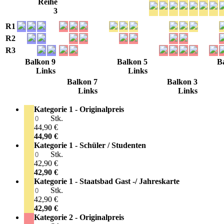
Reihe
3
R1
R2
R3
Balkon 9
Balkon 5
B
Links
Links
Balkon 7
Balkon 3
Links
Links
Kategorie 1 - Originalpreis
Stk.
44,90 €
44,90 €
Kategorie 1 - Schüler / Studenten
Stk.
42,90 €
42,90 €
Kategorie 1 - Staatsbad Gast -/ Jahreskarte
Stk.
42,90 €
42,90 €
Kategorie 2 - Originalpreis