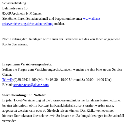
Schadenabteilung
Bahnhofstrasse 16
85609 Aschheim b. München
Sie können Ihren Schaden schnell und bequem online unter
www.allianz-
reiseversicherung.de/schadenmeldung
melden.
Nach Prüfung der Unterlagen wird Ihnen der Ticketwert auf das von Ihnen angegebene
Konto überwiesen.
Fragen zum Versicherungsschutz:
Sollten Sie Fragen zum Versicherungsschutz haben, wenden Sie sich bitte an das Service
Center:
Tel:+49
(0)89.62424-460 (Mo.-Fr. 08:30 - 19:00 Uhr und Sa 09:00 - 14:00 Uhr)
E-Mail:
service-reise@allianz.com
Stornoberatung und Notfälle:
In jeder Ticket-Versicherung ist die Stornoberatung inklusive. Erfahrene Reisemediziner
beraten telefonisch, ob Ihr Konzert im Krankheitsfall sofort storniert werden muss,
abgewartet werden kann oder ob Sie doch reisen können. Das Risiko von eventuell
höheren Stornokosten übernehmen wir. So lassen sich Zahlungskürzungen im Schadenfall
vermeiden.