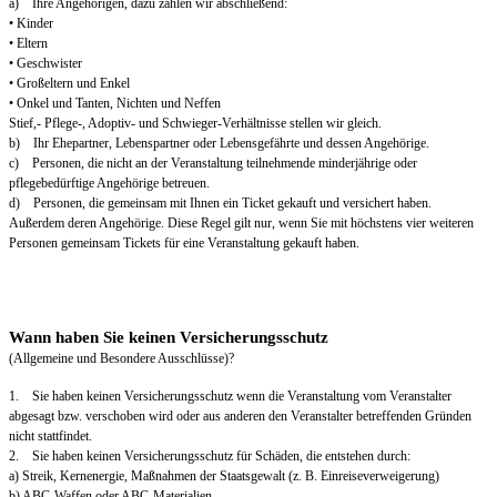
a) Ihre Angehörigen, dazu zählen wir abschließend:
• Kinder
• Eltern
• Geschwister
• Großeltern und Enkel
• Onkel und Tanten, Nichten und Neffen
Stief,- Pflege-, Adoptiv- und Schwieger-Verhältnisse stellen wir gleich.
b) Ihr Ehepartner, Lebenspartner oder Lebensgefährte und dessen Angehörige.
c) Personen, die nicht an der Veranstaltung teilnehmende minderjährige oder
pflegebedürftige Angehörige betreuen.
d) Personen, die gemeinsam mit Ihnen ein Ticket gekauft und versichert haben.
Außerdem deren Angehörige. Diese Regel gilt nur, wenn Sie mit höchstens vier weiteren
Personen gemeinsam Tickets für eine Veranstaltung gekauft haben.
Wann haben Sie keinen Versicherungsschutz
(Allgemeine und Besondere Ausschlüsse)?
1. Sie haben keinen Versicherungsschutz wenn die Veranstaltung vom Veranstalter
abgesagt bzw. verschoben wird oder aus anderen den Veranstalter betreffenden Gründen
nicht stattfindet.
2. Sie haben keinen Versicherungsschutz für Schäden, die entstehen durch:
a) Streik, Kernenergie, Maßnahmen der Staatsgewalt (z. B. Einreiseverweigerung)
b) ABC-Waffen oder ABC-Materialien.