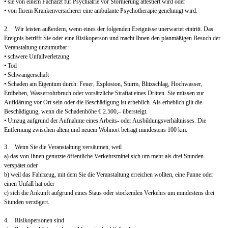
• sie von einem Facharzt für Psychiatrie vor Stornierung attestiert wird oder
• von Ihrem Krankenversicherer eine ambulante Psychotherapie genehmigt wird.
2. Wir leisten außerdem, wenn eines der folgenden Ereignisse unerwartet eintritt. Das
Ereignis betrifft Sie oder eine Risikoperson und macht Ihnen den planmäßigen Besuch der
Veranstaltung unzumutbar:
• schwere Unfallverletzung
• Tod
• Schwangerschaft
• Schaden am Eigentum durch: Feuer, Explosion, Sturm, Blitzschlag, Hochwasser,
Erdbeben, Wasserrohrbruch oder vorsätzliche Straftat eines Dritten. Sie müssen zur
Aufklärung vor Ort sein oder die Beschädigung ist erheblich. Als erheblich gilt die
Beschädigung, wenn die Schadenhöhe € 2.500,– übersteigt.
• Umzug aufgrund der Aufnahme eines Arbeits- oder Ausbildungsverhältnisses. Die
Entfernung zwischen altem und neuem Wohnort beträgt mindestens 100 km.
3. Wenn Sie die Veranstaltung versäumen, weil
a) das von Ihnen genutzte öffentliche Verkehrsmittel sich um mehr als drei Stunden
verspätet oder
b) weil das Fahrzeug, mit dem Sie die Veranstaltung erreichen wollten, eine Panne oder
einen Unfall hat oder
c) sich die Ankunft aufgrund eines Staus oder stockenden Verkehrs um mindestens drei
Stunden verzögert.
4. Risikopersonen sind