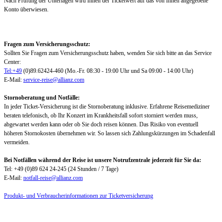
Nach Prüfung der Unterlagen wird Ihnen der Ticketwert auf das von Ihnen angegebene
Konto überwiesen.
Fragen zum Versicherungsschutz:
Sollten Sie Fragen zum Versicherungsschutz haben, wenden Sie sich bitte an das Service
Center:
Tel:+49
(0)89.62424-460 (Mo.-Fr. 08:30 - 19:00 Uhr und Sa 09:00 - 14:00 Uhr)
E-Mail:
service-reise@allianz.com
Stornoberatung und Notfälle:
In jeder Ticket-Versicherung ist die Stornoberatung inklusive. Erfahrene Reisemediziner
beraten telefonisch, ob Ihr Konzert im Krankheitsfall sofort storniert werden muss,
abgewartet werden kann oder ob Sie doch reisen können. Das Risiko von eventuell
höheren Stornokosten übernehmen wir. So lassen sich Zahlungskürzungen im Schadenfall
vermeiden.
Bei Notfällen während der Reise ist unsere Notrufzentrale jederzeit für Sie da:
Tel: +49 (0)89 624 24-245 (24 Stunden / 7 Tage)
E-Mail:
notfall-reise@allianz.com
Produkt- und Verbraucherinformationen zur Ticketversicherung