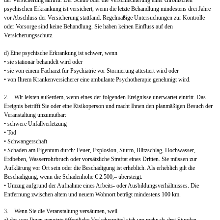
der Versicherung auftritt. Der Schub oder die Verschlechterung einer chronischen
psychischen Erkrankung ist versichert, wenn die letzte Behandlung mindestens drei Jahre
vor Abschluss der Versicherung stattfand. Regelmäßige Untersuchungen zur Kontrolle
oder Vorsorge sind keine Behandlung. Sie haben keinen Einfluss auf den
Versicherungsschutz.
d) Eine psychische Erkrankung ist schwer, wenn
• sie stationär behandelt wird oder
• sie von einem Facharzt für Psychiatrie vor Stornierung attestiert wird oder
• von Ihrem Krankenversicherer eine ambulante Psychotherapie genehmigt wird.
2. Wir leisten außerdem, wenn eines der folgenden Ereignisse unerwartet eintritt. Das
Ereignis betrifft Sie oder eine Risikoperson und macht Ihnen den planmäßigen Besuch der
Veranstaltung unzumutbar:
• schwere Unfallverletzung
• Tod
• Schwangerschaft
• Schaden am Eigentum durch: Feuer, Explosion, Sturm, Blitzschlag, Hochwasser,
Erdbeben, Wasserrohrbruch oder vorsätzliche Straftat eines Dritten. Sie müssen zur
Aufklärung vor Ort sein oder die Beschädigung ist erheblich. Als erheblich gilt die
Beschädigung, wenn die Schadenhöhe € 2.500,– übersteigt.
• Umzug aufgrund der Aufnahme eines Arbeits- oder Ausbildungsverhältnisses. Die
Entfernung zwischen altem und neuem Wohnort beträgt mindestens 100 km.
3. Wenn Sie die Veranstaltung versäumen, weil