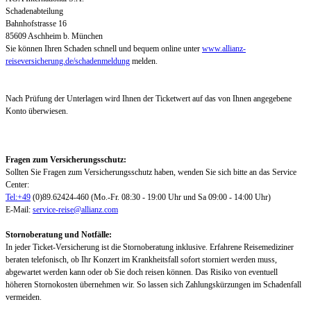
Schadenabteilung
Bahnhofstrasse 16
85609 Aschheim b. München
Sie können Ihren Schaden schnell und bequem online unter
www.allianz-
reiseversicherung.de/schadenmeldung
melden.
Nach Prüfung der Unterlagen wird Ihnen der Ticketwert auf das von Ihnen angegebene
Konto überwiesen.
Fragen zum Versicherungsschutz:
Sollten Sie Fragen zum Versicherungsschutz haben, wenden Sie sich bitte an das Service
Center:
Tel:+49
(0)89.62424-460 (Mo.-Fr. 08:30 - 19:00 Uhr und Sa 09:00 - 14:00 Uhr)
E-Mail:
service-reise@allianz.com
Stornoberatung und Notfälle:
In jeder Ticket-Versicherung ist die Stornoberatung inklusive. Erfahrene Reisemediziner
beraten telefonisch, ob Ihr Konzert im Krankheitsfall sofort storniert werden muss,
abgewartet werden kann oder ob Sie doch reisen können. Das Risiko von eventuell
höheren Stornokosten übernehmen wir. So lassen sich Zahlungskürzungen im Schadenfall
vermeiden.