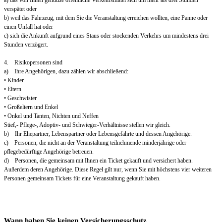
a) das von Ihnen genutzte öffentliche Verkehrsmittel sich um mehr als drei Stunden
verspätet oder
b) weil das Fahrzeug, mit dem Sie die Veranstaltung erreichen wollten, eine Panne oder
einen Unfall hat oder
c) sich die Ankunft aufgrund eines Staus oder stockenden Verkehrs um mindestens drei
Stunden verzögert.
4. Risikopersonen sind
a) Ihre Angehörigen, dazu zählen wir abschließend:
• Kinder
• Eltern
• Geschwister
• Großeltern und Enkel
• Onkel und Tanten, Nichten und Neffen
Stief,- Pflege-, Adoptiv- und Schwieger-Verhältnisse stellen wir gleich.
b) Ihr Ehepartner, Lebenspartner oder Lebensgefährte und dessen Angehörige.
c) Personen, die nicht an der Veranstaltung teilnehmende minderjährige oder
pflegebedürftige Angehörige betreuen.
d) Personen, die gemeinsam mit Ihnen ein Ticket gekauft und versichert haben.
Außerdem deren Angehörige. Diese Regel gilt nur, wenn Sie mit höchstens vier weiteren
Personen gemeinsam Tickets für eine Veranstaltung gekauft haben.
Wann haben Sie keinen Versicherungsschutz