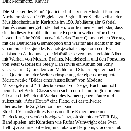
Dirk Mommertz, Klavier
Die Musiker des Fauré Quartetts sind in vieler Hinsicht Pioniere.
Nachdem sie sich 1995 gleich zu Beginn ihrer Studienzeit an der
Musikhochschule in Karlsruhe im 150. Jubiläumsjahr Gabriel
Faurés zusammengefunden hatten, wurde ihnen schnell klar, dass
sich in dieser Kombination neue Repertoirewelten erforschen
lassen. Im Jahr 2006 unterschrieb das Fauré Quartett einen Vertrag
mit der Deutschen Grammophon und war für alle sichtbar in der
Champions League des Klassikgeschäfts angekommen. Es
entstanden Aufnahmen, die Maßstäbe setzen, hoch gelobte Alben
mit Werken von Mozart, Brahms, Mendelssohn und den Popsongs
von Peter Gabriel bis Steely Dan sowie ein Album bei Sony
Classical mit Quartetten von Mahler und Strauss. Später machte
das Quartett mit der Weltersteinspielung der eigens arrangierten
Meisterwerke “Bilder einer Ausstellung” von Modeste
Mussorgsky und “Etudes tableaux” von Sergej Rachmaninoff
beim Label Berlin Classics von sich reden. Dann folgte dort eine
CD ausschließlich mit Werken des Namensgebers Fauré und
zuletzt mit „After Hours“ eine Platte, auf der teilweise
überraschende Zugaben zu hören sind.
Sie sind Visionäre ihres Fachs und ihre Experimente und
Entdeckungen werden hochgeschätzt, ob sie mit der NDR Big
Band spielen, mit Künstlern wie Rufus Wainwright oder Sven
Helbig zusammenarbeiten, in Clubs wie Berghain, Cocoon Club