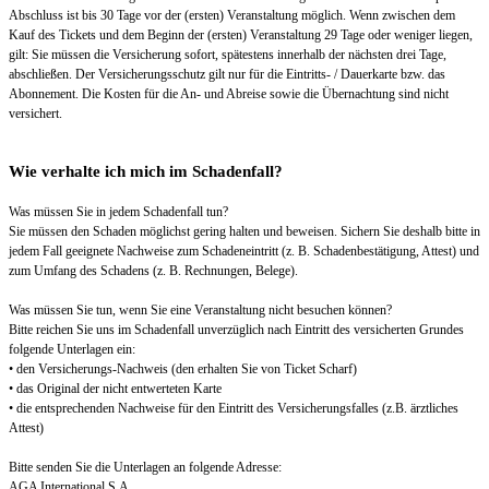
Abschluss ist bis 30 Tage vor der (ersten) Veranstaltung möglich. Wenn zwischen dem
Kauf des Tickets und dem Beginn der (ersten) Veranstaltung 29 Tage oder weniger liegen,
gilt: Sie müssen die Versicherung sofort, spätestens innerhalb der nächsten drei Tage,
abschließen. Der Versicherungsschutz gilt nur für die Eintritts- / Dauerkarte bzw. das
Abonnement. Die Kosten für die An- und Abreise sowie die Übernachtung sind nicht
versichert.
Wie verhalte ich mich im Schadenfall?
Was müssen Sie in jedem Schadenfall tun?
Sie müssen den Schaden möglichst gering halten und beweisen. Sichern Sie deshalb bitte in
jedem Fall geeignete Nachweise zum Schadeneintritt (z. B. Schadenbestätigung, Attest) und
zum Umfang des Schadens (z. B. Rechnungen, Belege).
Was müssen Sie tun, wenn Sie eine Veranstaltung nicht besuchen können?
Bitte reichen Sie uns im Schadenfall unverzüglich nach Eintritt des versicherten Grundes
folgende Unterlagen ein:
• den Versicherungs-Nachweis (den erhalten Sie von Ticket Scharf)
• das Original der nicht entwerteten Karte
• die entsprechenden Nachweise für den Eintritt des Versicherungsfalles (z.B. ärztliches
Attest)
Bitte senden Sie die Unterlagen an folgende Adresse:
AGA International S.A.