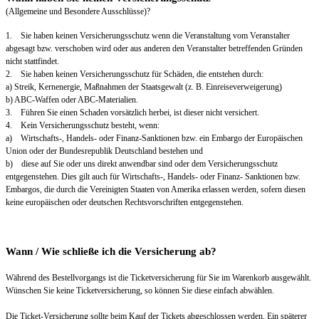
(Allgemeine und Besondere Ausschlüsse)?
1. Sie haben keinen Versicherungsschutz wenn die Veranstaltung vom Veranstalter
abgesagt bzw. verschoben wird oder aus anderen den Veranstalter betreffenden Gründen
nicht stattfindet.
2. Sie haben keinen Versicherungsschutz für Schäden, die entstehen durch:
a) Streik, Kernenergie, Maßnahmen der Staatsgewalt (z. B. Einreiseverweigerung)
b) ABC-Waffen oder ABC-Materialien.
3. Führen Sie einen Schaden vorsätzlich herbei, ist dieser nicht versichert.
4. Kein Versicherungsschutz besteht, wenn:
a) Wirtschafts-, Handels- oder Finanz-Sanktionen bzw. ein Embargo der Europäischen
Union oder der Bundesrepublik Deutschland bestehen und
b) diese auf Sie oder uns direkt anwendbar sind oder dem Versicherungsschutz
entgegenstehen. Dies gilt auch für Wirtschafts-, Handels- oder Finanz- Sanktionen bzw.
Embargos, die durch die Vereinigten Staaten von Amerika erlassen werden, sofern diesen
keine europäischen oder deutschen Rechtsvorschriften entgegenstehen.
Wann / Wie schließe ich die Versicherung ab?
Während des Bestellvorgangs ist die Ticketversicherung für Sie im Warenkorb ausgewählt.
Wünschen Sie keine Ticketversicherung, so können Sie diese einfach abwählen.
Die Ticket-Versicherung sollte beim Kauf der Tickets abgeschlossen werden. Ein späterer