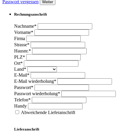
Passwort vergessen
Weiter
Rechnungsanschrift
Nachname*
Vorname*
Firma
Strasse*
Hausnr.*
PLZ*
Ort*
Land*
E-Mail*
E-Mail wiederholung*
Passwort*
Passwort wiederholung*
Telefon*
Handy
Abweichende Lieferanschrift
Lieferanschrift