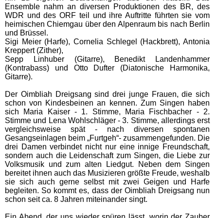
Ensemble nahm an diversen Produktionen des BR, des
WDR und des ORF teil und ihre Auftritte führten sie vom
heimischen Chiemgau über den Alpenraum bis nach Berlin
und Brüssel.
Sigi Meier (Harfe), Cornelia Schlegel (Hackbrett), Antonia
Kreppert (Zither),
Sepp Linhuber (Gitarre), Benedikt Landenhammer
(Kontrabass) und Otto Dufter (Diatonische Harmonika,
Gitarre).
Der Oimbliah Dreigsang sind drei junge Frauen, die sich
schon von Kindesbeinen an kennen. Zum Singen haben
sich Maria Kaiser - 1. Stimme, Maria Fischbacher - 2.
Stimme und Lena Wohlschläger - 3. Stimme, allerdings erst
vergleichsweise spät - nach diversen spontanen
Gesangseinlagen beim „Furtgeh“- zusammengefunden. Die
drei Damen verbindet nicht nur eine innige Freundschaft,
sondern auch die Leidenschaft zum Singen, die Liebe zur
Volksmusik und zum alten Liedgut. Neben dem Singen
bereitet ihnen auch das Musizieren größte Freude, weshalb
sie sich auch gerne selbst mit zwei Geigen und Harfe
begleiten. So kommt es, dass der Oimbliah Dreigsang nun
schon seit ca. 8 Jahren miteinander singt.
Ein Abend, der uns wieder spüren lässt, worin der Zauber