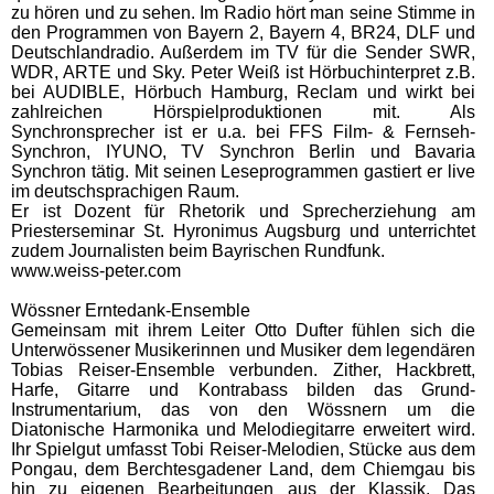
zu hören und zu sehen. Im Radio hört man seine Stimme in
den Programmen von Bayern 2, Bayern 4, BR24, DLF und
Deutschlandradio. Außerdem im TV für die Sender SWR,
WDR, ARTE und Sky. Peter Weiß ist Hörbuchinterpret z.B.
bei AUDIBLE, Hörbuch Hamburg, Reclam und wirkt bei
zahlreichen Hörspielproduktionen mit. Als
Synchronsprecher ist er u.a. bei FFS Film- & Fernseh-
Synchron, IYUNO, TV Synchron Berlin und Bavaria
Synchron tätig. Mit seinen Leseprogrammen gastiert er live
im deutschsprachigen Raum.
Er ist Dozent für Rhetorik und Sprecherziehung am
Priesterseminar St. Hyronimus Augsburg und unterrichtet
zudem Journalisten beim Bayrischen Rundfunk.
www.weiss-peter.com
Wössner Erntedank-Ensemble
Gemeinsam mit ihrem Leiter Otto Dufter fühlen sich die
Unterwössener Musikerinnen und Musiker dem legendären
Tobias Reiser-Ensemble verbunden. Zither, Hackbrett,
Harfe, Gitarre und Kontrabass bilden das Grund-
Instrumentarium, das von den Wössnern um die
Diatonische Harmonika und Melodiegitarre erweitert wird.
Ihr Spielgut umfasst Tobi Reiser-Melodien, Stücke aus dem
Pongau, dem Berchtesgadener Land, dem Chiemgau bis
hin zu eigenen Bearbeitungen aus der Klassik. Das