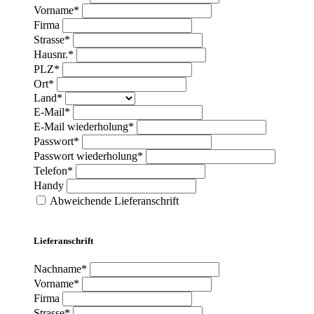
Vorname*
Firma
Strasse*
Hausnr.*
PLZ*
Ort*
Land*
E-Mail*
E-Mail wiederholung*
Passwort*
Passwort wiederholung*
Telefon*
Handy
Abweichende Lieferanschrift
Lieferanschrift
Nachname*
Vorname*
Firma
Strasse*