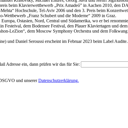
mmanuel Krasovsky, Michael Endres, Georg Sava und Henri Sigfridsson
kumspreis beim Klavierwettbewerb „Prix Amadeó” in Aachen 2010, den
-Mehta“ Hochschule, Tel-Aviv 2006 und den 3. Preis beim Konzertwettb
o-Wettbewerb „Franz Schubert und die Moderne“ 2009 in Graz.
 Europa, Ostasien, Nord, Central und Südamerika, wo er bei renommier
in Festeival, dem Bodensee Festival, den Plauer Klaviertagen und dem
ra „Rishon-LeZion“, dem Moscow Symphony Orchestra und dem Folkwang
e) und Daniel Seroussi erscheint im Februar 2023 beim Label Audite.
il Adresse ein, dann prüfen wir das für Sie:
EU-DSGVO und unserer
Datenschutzerklärung.