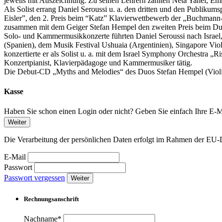
jeweils mit Auszeichnung. Zu seinen Lehrern zählten Neta Yahel, E
Als Solist errang Daniel Seroussi u. a. den dritten und den Publi
Eisler”, den 2. Preis beim “Katz” Klavierwettbewerb der „Buchmann
zusammen mit dem Geiger Stefan Hempel den zweiten Preis beim Du
Solo- und Kammermusikkonzerte führten Daniel Seroussi nach Israel,
(Spanien), dem Musik Festival Ushuaia (Argentinien), Singapore Viol
konzertierte er als Solist u. a. mit dem Israel Symphony Orchest
Konzertpianist, Klavierpädagoge und Kammermusiker tätig.
Die Debut-CD „Myths and Melodies“ des Duos Stefan Hempel (Violin
Kasse
Haben Sie schon einen Login oder nicht? Geben Sie einfach Ihre E-Ma
Weiter
Die Verarbeitung der persönlichen Daten erfolgt im Rahmen der 
E-Mail
Passwort
Passwort vergessen
Weiter
Rechnungsanschrift
Nachname*