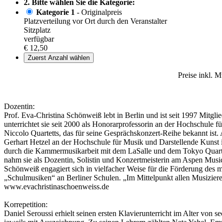
2. Bitte wählen Sie die Kategorie:
Kategorie 1
- Originalpreis
Platzverteilung vor Ort durch den Veranstalter
Sitzplatz
verfügbar
€ 12,50
Zuerst Anzahl wählen
Preise inkl. 
Dozentin:
Prof. Eva-Christina Schönweiß lebt in Berlin und ist seit 1997 Mitgl
unterrichtet sie seit 2000 als Honorarprofessorin an der Hochschule 
Niccolo Quartetts, das für seine Gesprächskonzert-Reihe bekannt ist. 
Gerhart Hetzel an der Hochschule für Musik und Darstellende Kuns
durch die Kammermusikarbeit mit dem LaSalle und dem Tokyo Quarte
nahm sie als Dozentin, Solistin und Konzertmeisterin am Aspen Music
Schönweiß engagiert sich in vielfacher Weise für die Förderung des
„Schulmusiken“ an Berliner Schulen. „Im Mittelpunkt allen Musiziere
www.evachristinaschoenweiss.de
Korrepetition:
Daniel Seroussi erhielt seinen ersten Klavierunterricht im Alter vo