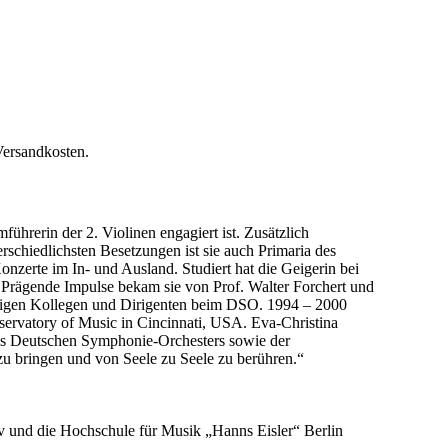
Versandkosten.
ührerin der 2. Violinen engagiert ist. Zusätzlich
rschiedlichsten Besetzungen ist sie auch Primaria des
onzerte im In- und Ausland. Studiert hat die Geigerin bei
Prägende Impulse bekam sie von Prof. Walter Forchert und
ssigen Kollegen und Dirigenten beim DSO. 1994 – 2000
nservatory of Music in Cincinnati, USA. Eva-Christina
des Deutschen Symphonie-Orchesters sowie der
zu bringen und von Seele zu Seele zu berühren.“
iv und die Hochschule für Musik „Hanns Eisler“ Berlin