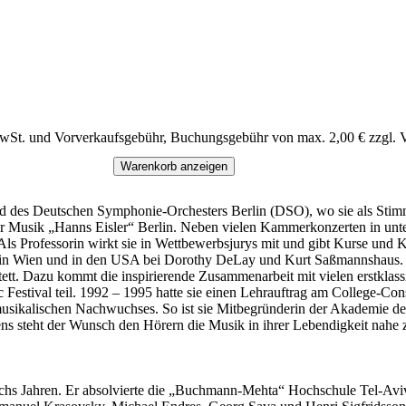
MwSt. und Vorverkaufsgebühr, Buchungsgebühr von max. 2,00 € zzgl. 
Warenkorb anzeigen
ied des Deutschen Symphonie-Orchesters Berlin (DSO), wo sie als Stimmf
für Musik „Hanns Eisler“ Berlin. Neben vielen Kammerkonzerten in unte
Als Professorin wirkt sie in Wettbewerbsjurys mit und gibt Kurse und K
t in Wien und in den USA bei Dorothy DeLay und Kurt Saßmannshaus. 
tt. Dazu kommt die inspirierende Zusammenarbeit mit vielen erstkla
 Festival teil. 1992 – 1995 hatte sie einen Lehrauftrag am College-Co
 musikalischen Nachwuchses. So ist sie Mitbegründerin der Akademie 
ns steht der Wunsch den Hörern die Musik in ihrer Lebendigkeit nahe 
n sechs Jahren. Er absolvierte die „Buchmann-Mehta“ Hochschule Tel-Av