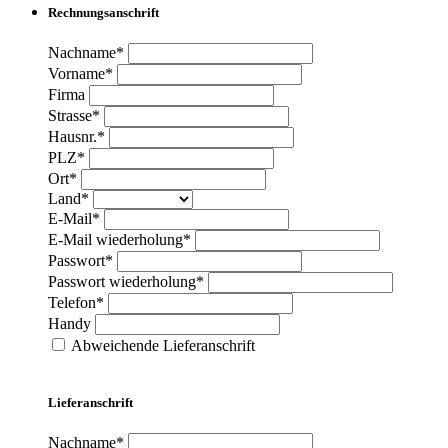
Rechnungsanschrift
Nachname*
Vorname*
Firma
Strasse*
Hausnr.*
PLZ*
Ort*
Land*
E-Mail*
E-Mail wiederholung*
Passwort*
Passwort wiederholung*
Telefon*
Handy
Abweichende Lieferanschrift
Lieferanschrift
Nachname*