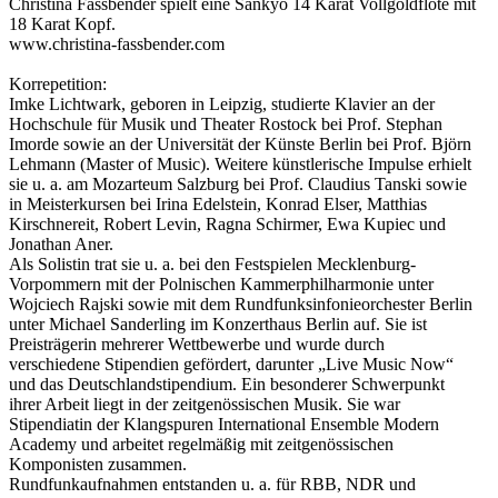
Christina Fassbender spielt eine Sankyo 14 Karat Vollgoldflöte mit
18 Karat Kopf.
www.christina-fassbender.com
Korrepetition:
Imke Lichtwark, geboren in Leipzig, studierte Klavier an der
Hochschule für Musik und Theater Rostock bei Prof. Stephan
Imorde sowie an der Universität der Künste Berlin bei Prof. Björn
Lehmann (Master of Music). Weitere künstlerische Impulse erhielt
sie u. a. am Mozarteum Salzburg bei Prof. Claudius Tanski sowie
in Meisterkursen bei Irina Edelstein, Konrad Elser, Matthias
Kirschnereit, Robert Levin, Ragna Schirmer, Ewa Kupiec und
Jonathan Aner.
Als Solistin trat sie u. a. bei den Festspielen Mecklenburg-
Vorpommern mit der Polnischen Kammerphilharmonie unter
Wojciech Rajski sowie mit dem Rundfunksinfonieorchester Berlin
unter Michael Sanderling im Konzerthaus Berlin auf. Sie ist
Preisträgerin mehrerer Wettbewerbe und wurde durch
verschiedene Stipendien gefördert, darunter „Live Music Now“
und das Deutschlandstipendium. Ein besonderer Schwerpunkt
ihrer Arbeit liegt in der zeitgenössischen Musik. Sie war
Stipendiatin der Klangspuren International Ensemble Modern
Academy und arbeitet regelmäßig mit zeitgenössischen
Komponisten zusammen.
Rundfunkaufnahmen entstanden u. a. für RBB, NDR und