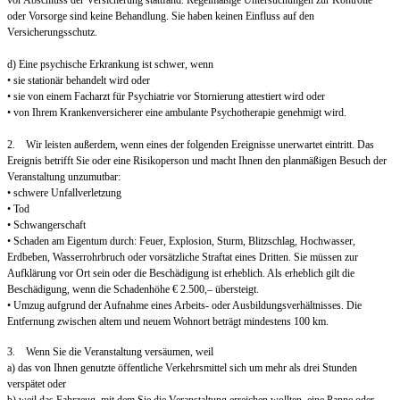
vor Abschluss der Versicherung stattfand. Regelmäßige Untersuchungen zur Kontrolle
oder Vorsorge sind keine Behandlung. Sie haben keinen Einfluss auf den
Versicherungsschutz.
d) Eine psychische Erkrankung ist schwer, wenn
• sie stationär behandelt wird oder
• sie von einem Facharzt für Psychiatrie vor Stornierung attestiert wird oder
• von Ihrem Krankenversicherer eine ambulante Psychotherapie genehmigt wird.
2. Wir leisten außerdem, wenn eines der folgenden Ereignisse unerwartet eintritt. Das
Ereignis betrifft Sie oder eine Risikoperson und macht Ihnen den planmäßigen Besuch der
Veranstaltung unzumutbar:
• schwere Unfallverletzung
• Tod
• Schwangerschaft
• Schaden am Eigentum durch: Feuer, Explosion, Sturm, Blitzschlag, Hochwasser,
Erdbeben, Wasserrohrbruch oder vorsätzliche Straftat eines Dritten. Sie müssen zur
Aufklärung vor Ort sein oder die Beschädigung ist erheblich. Als erheblich gilt die
Beschädigung, wenn die Schadenhöhe € 2.500,– übersteigt.
• Umzug aufgrund der Aufnahme eines Arbeits- oder Ausbildungsverhältnisses. Die
Entfernung zwischen altem und neuem Wohnort beträgt mindestens 100 km.
3. Wenn Sie die Veranstaltung versäumen, weil
a) das von Ihnen genutzte öffentliche Verkehrsmittel sich um mehr als drei Stunden
verspätet oder