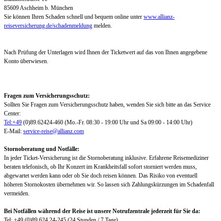
85609 Aschheim b. München
Sie können Ihren Schaden schnell und bequem online unter
www.allianz-
reiseversicherung.de/schadenmeldung
melden.
Nach Prüfung der Unterlagen wird Ihnen der Ticketwert auf das von Ihnen angegebene
Konto überwiesen.
Fragen zum Versicherungsschutz:
Sollten Sie Fragen zum Versicherungsschutz haben, wenden Sie sich bitte an das Service
Center:
Tel:+49
(0)89.62424-460 (Mo.-Fr. 08:30 - 19:00 Uhr und Sa 09:00 - 14:00 Uhr)
E-Mail:
service-reise@allianz.com
Stornoberatung und Notfälle:
In jeder Ticket-Versicherung ist die Stornoberatung inklusive. Erfahrene Reisemediziner
beraten telefonisch, ob Ihr Konzert im Krankheitsfall sofort storniert werden muss,
abgewartet werden kann oder ob Sie doch reisen können. Das Risiko von eventuell
höheren Stornokosten übernehmen wir. So lassen sich Zahlungskürzungen im Schadenfall
vermeiden.
Bei Notfällen während der Reise ist unsere Notrufzentrale jederzeit für Sie da:
Tel: +49 (0)89 624 24-245 (24 Stunden / 7 Tage)