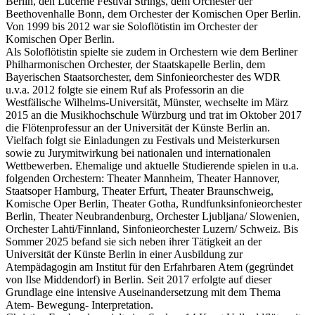
Berlin, den Lucerne Festival Strings, dem Orchester der
Beethovenhalle Bonn, dem Orchester der Komischen Oper Berlin.
Von 1999 bis 2012 war sie Soloflötistin im Orchester der
Komischen Oper Berlin.
Als Soloflötistin spielte sie zudem in Orchestern wie dem Berliner
Philharmonischen Orchester, der Staatskapelle Berlin, dem
Bayerischen Staatsorchester, dem Sinfonieorchester des WDR
u.v.a. 2012 folgte sie einem Ruf als Professorin an die
Westfälische Wilhelms-Universität, Münster, wechselte im März
2015 an die Musikhochschule Würzburg und trat im Oktober 2017
die Flötenprofessur an der Universität der Künste Berlin an.
Vielfach folgt sie Einladungen zu Festivals und Meisterkursen
sowie zu Jurymitwirkung bei nationalen und internationalen
Wettbewerben. Ehemalige und aktuelle Studierende spielen in u.a.
folgenden Orchestern: Theater Mannheim, Theater Hannover,
Staatsoper Hamburg, Theater Erfurt, Theater Braunschweig,
Komische Oper Berlin, Theater Gotha, Rundfunksinfonieorchester
Berlin, Theater Neubrandenburg, Orchester Ljubljana/ Slowenien,
Orchester Lahti/Finnland, Sinfonieorchester Luzern/ Schweiz. Bis
Sommer 2025 befand sie sich neben ihrer Tätigkeit an der
Universität der Künste Berlin in einer Ausbildung zur
Atempädagogin am Institut für den Erfahrbaren Atem (gegründet
von Ilse Middendorf) in Berlin. Seit 2017 erfolgte auf dieser
Grundlage eine intensive Auseinandersetzung mit dem Thema
Atem- Bewegung- Interpretation.