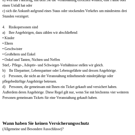
b) weil das Fahrzeug, mit dem Sie die Veranstaltung erreichen wollten, eine Panne oder
einen Unfall hat oder
c) sich die Ankunft aufgrund eines Staus oder stockenden Verkehrs um mindestens drei
Stunden verzögert.
4. Risikopersonen sind
a) Ihre Angehörigen, dazu zählen wir abschließend:
• Kinder
• Eltern
• Geschwister
• Großeltern und Enkel
• Onkel und Tanten, Nichten und Neffen
Stief,- Pflege-, Adoptiv- und Schwieger-Verhältnisse stellen wir gleich.
b) Ihr Ehepartner, Lebenspartner oder Lebensgefährte und dessen Angehörige.
c) Personen, die nicht an der Veranstaltung teilnehmende minderjährige oder
pflegebedürftige Angehörige betreuen.
d) Personen, die gemeinsam mit Ihnen ein Ticket gekauft und versichert haben.
Außerdem deren Angehörige. Diese Regel gilt nur, wenn Sie mit höchstens vier weiteren
Personen gemeinsam Tickets für eine Veranstaltung gekauft haben.
Wann haben Sie keinen Versicherungsschutz
(Allgemeine und Besondere Ausschlüsse)?