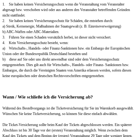
1. Sie haben keinen Versicherungsschutz wenn die Veranstaltung vom Veranstalter
abgesagt bzw. verschoben wird oder aus anderen den Veranstalter betreffenden Gründen
nicht stattfindet.
2. Sie haben keinen Versicherungsschutz für Schäden, die entstehen durch:
a) Streik, Kernenergie, Maßnahmen der Staatsgewalt (z. B. Einreiseverweigerung)
b) ABC-Waffen oder ABC-Materialien.
3. Führen Sie einen Schaden vorsätzlich herbei, ist dieser nicht versichert.
4. Kein Versicherungsschutz besteht, wenn:
a) Wirtschafts-, Handels- oder Finanz-Sanktionen bzw. ein Embargo der Europäischen
Union oder der Bundesrepublik Deutschland bestehen und
b) diese auf Sie oder uns direkt anwendbar sind oder dem Versicherungsschutz
entgegenstehen. Dies gilt auch für Wirtschafts-, Handels- oder Finanz- Sanktionen bzw.
Embargos, die durch die Vereinigten Staaten von Amerika erlassen werden, sofern diesen
keine europäischen oder deutschen Rechtsvorschriften entgegenstehen.
Wann / Wie schließe ich die Versicherung ab?
Während des Bestellvorgangs ist die Ticketversicherung für Sie im Warenkorb ausgewählt.
Wünschen Sie keine Ticketversicherung, so können Sie diese einfach abwählen.
Die Ticket-Versicherung sollte beim Kauf der Tickets abgeschlossen werden. Ein späterer
Abschluss ist bis 30 Tage vor der (ersten) Veranstaltung möglich. Wenn zwischen dem
Kauf des Tickets und dem Beginn der (ersten) Veranstaltung 29 Tage oder weniger liegen,