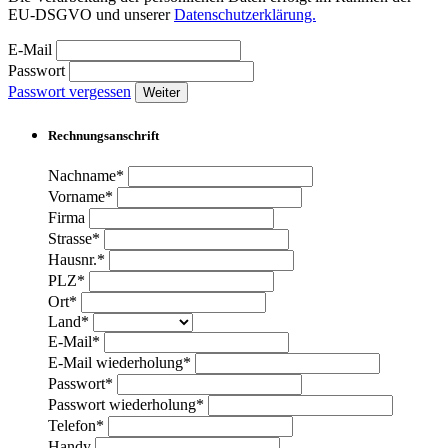
EU-DSGVO und unserer
Datenschutzerklärung.
E-Mail
Passwort
Passwort vergessen
Weiter
Rechnungsanschrift
Nachname*
Vorname*
Firma
Strasse*
Hausnr.*
PLZ*
Ort*
Land*
E-Mail*
E-Mail wiederholung*
Passwort*
Passwort wiederholung*
Telefon*
Handy