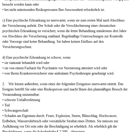
besucht werden kann oder
• bei nicht mitreisenden Risikopersonen Ihre Anwesenheit erforderlich ist.
c) Eine psychische Erkrankung ist unerwartet, wenn sie zum ersten Mal nach Abschluss
der Versicherung auftritt. Der Schub oder die Verschlechterung einer chronischen
psychischen Erkrankung ist versichert, wenn die letzte Behandlung mindestens drei Jahre
vor Abschluss der Versicherung stattfand. Regelmäßige Untersuchungen zur Kontrolle
oder Vorsorge sind keine Behandlung. Sie haben keinen Einfluss auf den
Versicherungsschutz.
d) Eine psychische Erkrankung ist schwer, wenn
• sie stationär behandelt wird oder
• sie von einem Facharzt für Psychiatrie vor Stornierung attestiert wird oder
• von Ihrem Krankenversicherer eine ambulante Psychotherapie genehmigt wird.
2. Wir leisten außerdem, wenn eines der folgenden Ereignisse unerwartet eintritt. Das
Ereignis betrifft Sie oder eine Risikoperson und macht Ihnen den planmäßigen Besuch der
Veranstaltung unzumutbar:
• schwere Unfallverletzung
• Tod
• Schwangerschaft
• Schaden am Eigentum durch: Feuer, Explosion, Sturm, Blitzschlag, Hochwasser,
Erdbeben, Wasserrohrbruch oder vorsätzliche Straftat eines Dritten. Sie müssen zur
Aufklärung vor Ort sein oder die Beschädigung ist erheblich. Als erheblich gilt die
Beschädigung, wenn die Schadenhöhe € 2.500,– übersteigt.