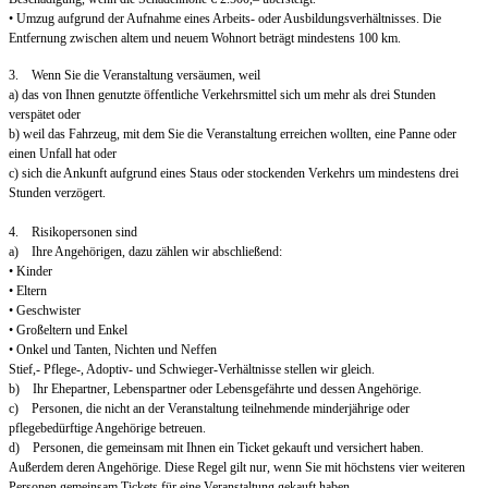
• Umzug aufgrund der Aufnahme eines Arbeits- oder Ausbildungsverhältnisses. Die
Entfernung zwischen altem und neuem Wohnort beträgt mindestens 100 km.
3. Wenn Sie die Veranstaltung versäumen, weil
a) das von Ihnen genutzte öffentliche Verkehrsmittel sich um mehr als drei Stunden
verspätet oder
b) weil das Fahrzeug, mit dem Sie die Veranstaltung erreichen wollten, eine Panne oder
einen Unfall hat oder
c) sich die Ankunft aufgrund eines Staus oder stockenden Verkehrs um mindestens drei
Stunden verzögert.
4. Risikopersonen sind
a) Ihre Angehörigen, dazu zählen wir abschließend:
• Kinder
• Eltern
• Geschwister
• Großeltern und Enkel
• Onkel und Tanten, Nichten und Neffen
Stief,- Pflege-, Adoptiv- und Schwieger-Verhältnisse stellen wir gleich.
b) Ihr Ehepartner, Lebenspartner oder Lebensgefährte und dessen Angehörige.
c) Personen, die nicht an der Veranstaltung teilnehmende minderjährige oder
pflegebedürftige Angehörige betreuen.
d) Personen, die gemeinsam mit Ihnen ein Ticket gekauft und versichert haben.
Außerdem deren Angehörige. Diese Regel gilt nur, wenn Sie mit höchstens vier weiteren
Personen gemeinsam Tickets für eine Veranstaltung gekauft haben.